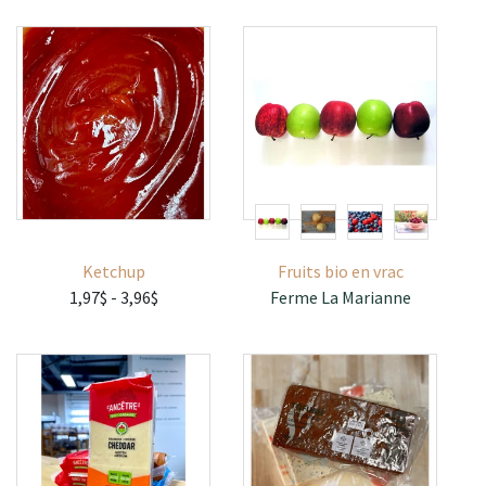
Ketchup
Fruits bio en vrac
1,97$
- 3,96$
Ferme La Marianne