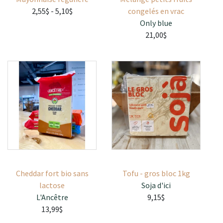
2,55$
- 5,10$
congelés en vrac
Only blue
21,00$
Cheddar fort bio sans
Tofu - gros bloc 1kg
lactose
Soja d'ici
L'Ancêtre
9,15$
13,99$