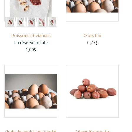
Poissons et viandes
Œufs bio
La réserve locale
0,77$
1,00$
Œufs de poules en liberté
Olives Kalamata