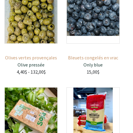
Olives vertes provençales
Bleuets congelés en vrac
Olive pressée
Only blue
4,40$
- 132,00$
15,00$