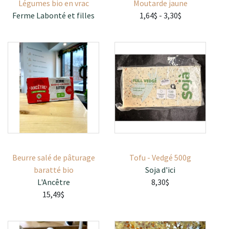
Légumes bio en vrac
Moutarde jaune
Ferme Labonté et filles
1,64$
- 3,30$
Beurre salé de pâturage
Tofu - Vedgé 500g
baratté bio
Soja d'ici
L'Ancêtre
8,30$
15,49$