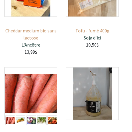
Cheddar medium bio sans
Tofu - fumé 400g
lactose
Soja d'ici
L'Ancêtre
10,50$
13,99$