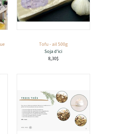
que
Tofu - ail 500g
Soja d'ici
8,30$