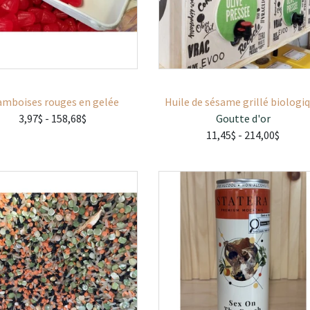
amboises rouges en gelée
Huile de sésame grillé biologi
3,97$
- 158,68$
Goutte d'or
11,45$
- 214,00$