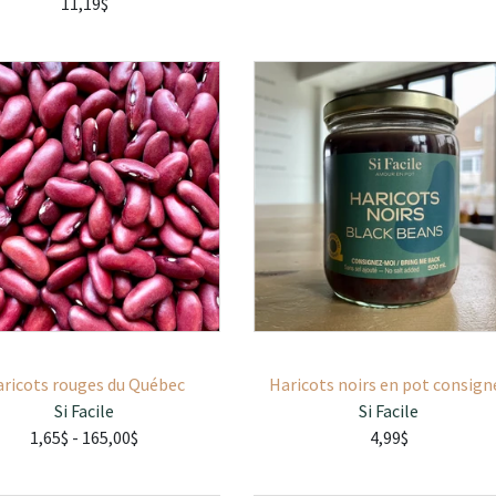
11,19$
aricots rouges du Québec
Haricots noirs en pot consign
Si Facile
Si Facile
1,65$
- 165,00$
4,99$