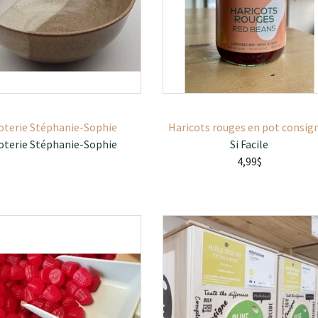
oterie Stéphanie-Sophie
Haricots rouges en pot consig
oterie Stéphanie-Sophie
Si Facile
4,99$