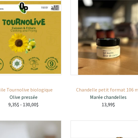
ile Tournolive biologique
Chandelle petit format 106 
Olive pressée
Marée chandelles
9,35$
- 130,00$
13,99$