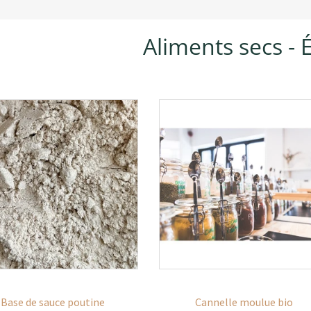
Aliments secs - 
Base de sauce poutine
Cannelle moulue bio