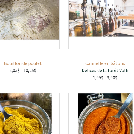
Bouillon de poulet
Cannelle en bâtons
2,05$
- 10,25$
Délices de la forêt Valli
1,95$
- 3,90$